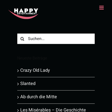
Zum
Inhalt
springen
Suche
nach:
Neueste Beiträge
Crazy Old Lady
Slanted
Ab durch die Mitte
Les Misérables – Die Geschichte